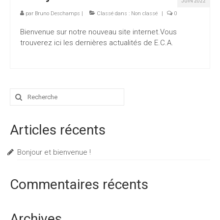
JUIN 2022
Parcs éoliens
par
Bruno Deschamps
|
Classé dans :
Non classé
|
0
Biomasse
Bienvenue sur notre nouveau site internet.Vous
trouverez ici les dernières actualités de E.C.A.
Centrales photovoltaïques
Stockage d’énergie solaire
EnR
Rechercher
:
Contact
Articles récents
Bonjour et bienvenue !
Commentaires récents
Archives