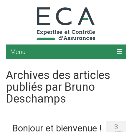
Menu
Audit
Archives des articles
Les finalités de l’audit d’assurance
publiés par Bruno
Risques et assurances en phase construction
Deschamps
Risques et assurances en phase
d’exploitation
Production d’énergie
Bonjour et bienvenue !
3