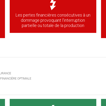
Les pertes financières consécutives à un
dommage provoquant l’interruption
partielle ou totale de la production
SURANCE
FINANCIÈRE OPTIMALE