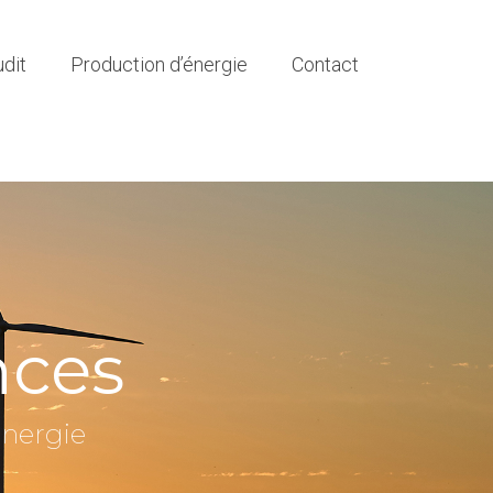
dit
Production d’énergie
Contact
nces
énergie